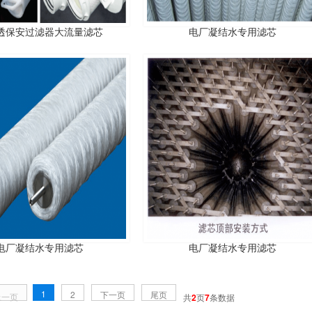
透保安过滤器大流量滤芯
电厂凝结水专用滤芯
电厂凝结水专用滤芯
电厂凝结水专用滤芯
1
2
下一页
尾页
上一页
共
2
页
7
条数据