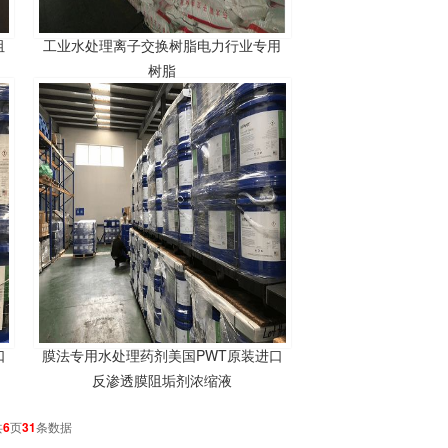
阻
工业水处理离子交换树脂电力行业专用
树脂
口
膜法专用水处理药剂美国PWT原装进口
反渗透膜阻垢剂浓缩液
共
6
页
31
条数据