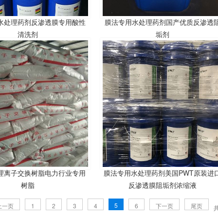
水处理药剂反渗透膜专用酸性
膜法专用水处理药剂国产优质反渗透
清洗剂
垢剂
理离子交换树脂电力行业专用
膜法专用水处理药剂美国PWT原装进
树脂
反渗透膜阻垢剂浓缩液
5
上一页
1
2
3
4
6
下一页
尾页